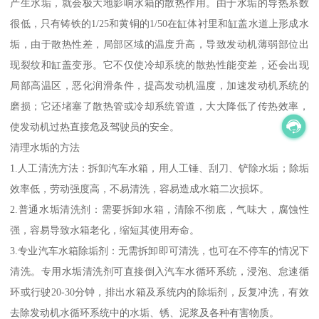
产生水垢，就会极大地影响水箱的散热作用。由于水垢的导热系数
很低，只有铸铁的1/25和黄铜的1/50在缸体衬里和缸盖水道上形成水
垢，由于散热性差，局部区域的温度升高，导致发动机薄弱部位出
现裂纹和缸盖变形。它不仅使冷却系统的散热性能变差，还会出现
局部高温区，恶化润滑条件，提高发动机温度，加速发动机系统的
磨损；它还堵塞了散热管或冷却系统管道，大大降低了传热效率，
使发动机过热直接危及驾驶员的安全。
清理水垢的方法
1.人工清洗方法：拆卸汽车水箱，用人工锤、刮刀、铲除水垢；除垢
效率低，劳动强度高，不易清洗，容易造成水箱二次损坏。
2.普通水垢清洗剂：需要拆卸水箱，清除不彻底，气味大，腐蚀性
强，容易导致水箱老化，缩短其使用寿命。
3.专业汽车水箱除垢剂：无需拆卸即可清洗，也可在不停车的情况下
清洗。专用水垢清洗剂可直接倒入汽车水循环系统，浸泡、怠速循
环或行驶20-30分钟，排出水箱及系统内的除垢剂，反复冲洗，有效
去除发动机水循环系统中的水垢、锈、泥浆及各种有害物质。