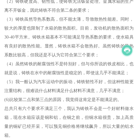
（2）铸铁硬度高、韧性低，使铸铁无法钣金处理。金属水箱的生产
离不开钣金，因此铸铁不符合第二条的要求；
（3）铸铁虽然导热系数高，但不能太薄，导致散热性能差。同时，
较大的厚度也限制了水箱的散热面积。目前，发动机的散热面积为
30-40平方米。铸铁水箱基本不可能满足导热系数的要求，使水箱具
有良好的散热性能。显然，铸铁水箱不会散热好。虽然铸铁的导热
系数比较高，但我还是不认为它符合第三个要求；
（4）虽然铸铁的耐腐蚀性不是特别好，但与你所说的铁皮相比，也
就是说，铸铁在水中的耐腐蚀性是稳定的，即使这几乎不能满足；
（5）我一般认为汽车运动中的振动，铸铁韧性不好，但这种性能更
注重结构，很难说什么材料满足什么材料不满意，几乎不满意；
(6)比较第二点和第三点的原因，我觉得这肯定是不能满足的。
总共只有六个要求不满足三个，我认为铸铁不会是一个好材料做水
箱，现在水箱应该是铜和铝，在铜之前，但铜水箱很贵，加上高质
量的铜矿已经开采，可以预见铜价格将继续飙升，所以大量的铝水
箱。