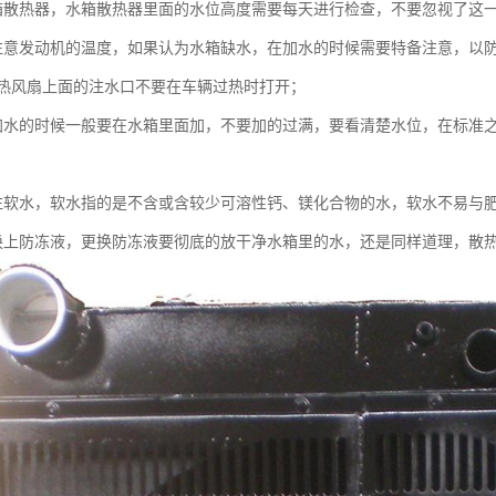
箱散热器，水箱散热器里面的水位高度需要每天进行检查，不要忽视了这
注意发动机的温度，如果认为水箱缺水，在加水的时候需要特备注意，以
热风扇上面的注水口不要在车辆过热时打开；
加水的时候一般要在水箱里面加，不要加的过满，要看清楚水位，在标准
注软水，软水指的是不含或含较少可溶性钙、镁化合物的水，软水不易与
换上防冻液，更换防冻液要彻底的放干净水箱里的水，还是同样道理，散