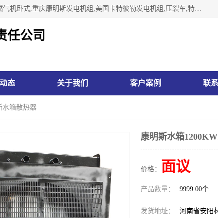
林州市万泉水箱有限责任公司专业生济南柴油机,胜动柴油机燃气机卧式,重庆康明斯发电机组,美国卡特彼勒发电机组,压裂车,特雷克斯矿车,卡特矿车,小松反铲,卡特反铲装载机,日立反铲,阿特拉斯科普柯钻机,山推推土机黄工推土机等系列水箱中冷器油冷器，公司始终发扬自力更生、艰苦奋斗的红旗渠精神、不断开拓、进取，以“先进的生产技术、一流的产品质量、良好的销售信誉”为宗旨。
责任公司
动态
关于我们
客户案例
联
明斯水箱散热器
康明斯水箱1200K
面议
价格：
产品数量：
9999.00个
发货地址：
河南省安阳