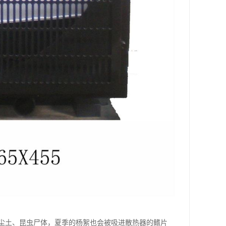
尘土、昆虫尸体，夏季的杨絮也会被吸进散热器的鳍片