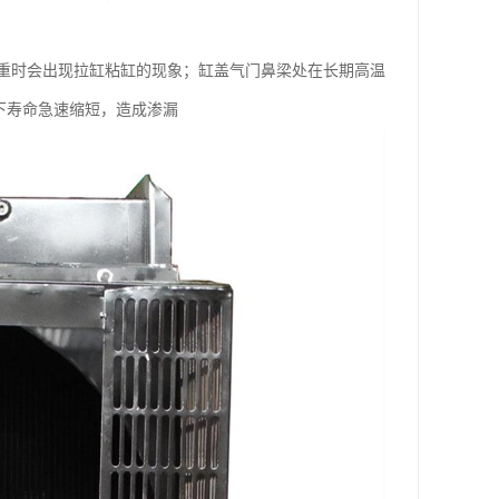
时会出现拉缸粘缸的现象；缸盖气门鼻梁处在长期高温
下寿命急速缩短，造成渗漏