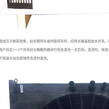
造成芯子破裂现象，如长期停车或间接停车时，应将水箱盖和放水开关，
用户应在1～3个月间对水箱散热器进行完全清洗一次芯体。清洗时，用清
下用温水加无腐蚀性洗涤剂清洗。