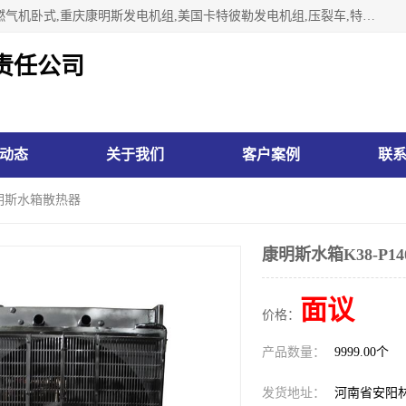
林州市万泉水箱有限责任公司专业生济南柴油机,胜动柴油机燃气机卧式,重庆康明斯发电机组,美国卡特彼勒发电机组,压裂车,特雷克斯矿车,卡特矿车,小松反铲,卡特反铲装载机,日立反铲,阿特拉斯科普柯钻机,山推推土机黄工推土机等系列水箱中冷器油冷器，公司始终发扬自力更生、艰苦奋斗的红旗渠精神、不断开拓、进取，以“先进的生产技术、一流的产品质量、良好的销售信誉”为宗旨。
责任公司
动态
关于我们
客户案例
联
 康明斯水箱散热器
康明斯水箱K38-P1
面议
价格：
产品数量：
9999.00个
发货地址：
河南省安阳