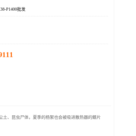
8-P1400批发
9111
尘土、昆虫尸体，夏季的杨絮也会被吸进散热器的鳍片