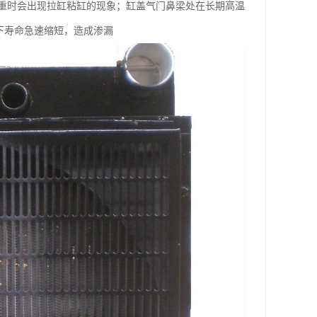
时会出现拉缸粘缸的现象；缸盖气门鼻梁处在长期高温
下寿命急速缩短，造成渗漏