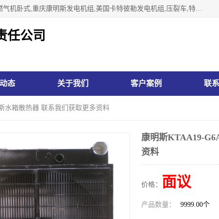
林州市万泉水箱有限责任公司专业生济南柴油机,胜动柴油机燃气机卧式,重庆康明斯发电机组,美国卡特彼勒发电机组,压裂车,特雷克斯矿车,卡特矿车,小松反铲,卡特反铲装载机,日立反铲,阿特拉斯科普柯钻机,山推推土机黄工推土机等系列水箱中冷器油冷器，公司始终发扬自力更生、艰苦奋斗的红旗渠精神、不断开拓、进取，以“先进的生产技术、一流的产品质量、良好的销售信誉”为宗旨。
责任公司
动态
关于我们
客户案例
联
 康明斯水箱散热器 联系我们获取更多资料
康明斯KTAA19-
资料
面议
价格：
产品数量：
9999.00个