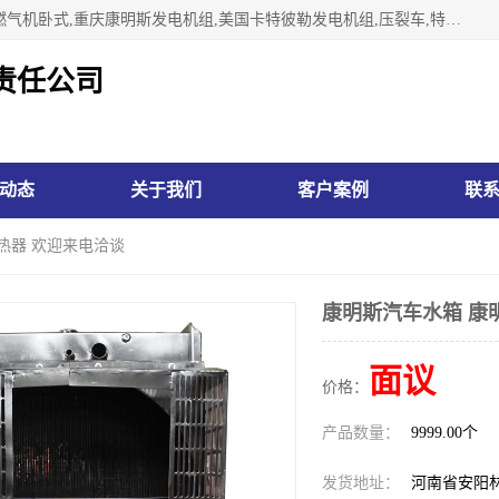
林州市万泉水箱有限责任公司专业生济南柴油机,胜动柴油机燃气机卧式,重庆康明斯发电机组,美国卡特彼勒发电机组,压裂车,特雷克斯矿车,卡特矿车,小松反铲,卡特反铲装载机,日立反铲,阿特拉斯科普柯钻机,山推推土机黄工推土机等系列水箱中冷器油冷器，公司始终发扬自力更生、艰苦奋斗的红旗渠精神、不断开拓、进取，以“先进的生产技术、一流的产品质量、良好的销售信誉”为宗旨。
责任公司
动态
关于我们
客户案例
联
热器 欢迎来电洽谈
康明斯汽车水箱 康
面议
价格：
产品数量：
9999.00个
发货地址：
河南省安阳