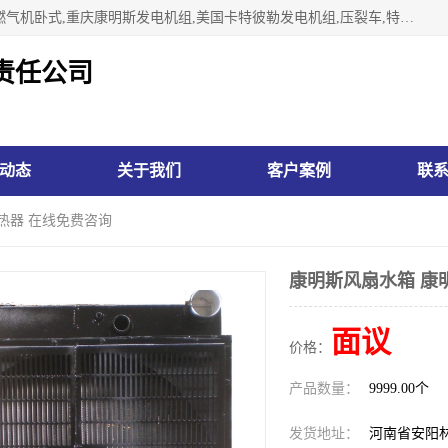
林州市万泉水箱有限责任公司专业生济南柴油机,胜动柴油机燃气机卧式,重庆康明斯发电机组,美国卡特彼勒发电机组,压裂车,特雷克斯矿车,卡特矿车,小松反铲,卡特反铲装载机,日立反铲,阿特拉斯科普柯钻机,山推推土机黄工推土机等系列水箱中冷器油冷器，公司始终发扬自力更生、艰苦奋斗的红旗渠精神、不断开拓、进取，以“先进的生产技术、一流的产品质量、良好的销售信誉”为宗旨。
责任公司
动态
关于我们
客户案例
联
热器 在线免费咨询
康明斯风扇水箱 康
面议
价格：
产品数量：
9999.00个
发货地址：
河南省安阳