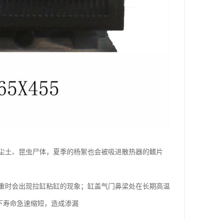
尘土、昆虫尸体，夏季的杨絮也会被吸进散热器的鳍片
时会出现拉缸粘缸的现象；缸盖气门鼻梁处在长期高温
下寿命急速缩短，造成渗漏