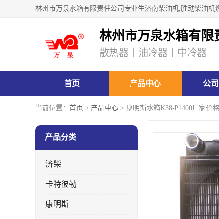
林州市万泉水箱有限
散热器丨油冷器丨中冷器
首页
产品中心
公司
当前位置：
首页
>
产品中心
> 康明斯水箱K38-P1400厂家
产品分类
济柴
卡特彼勒
康明斯