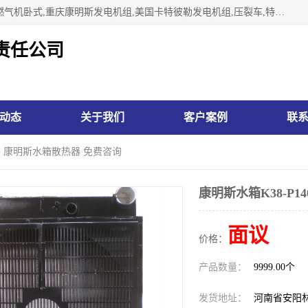
林州市万泉水箱有限责任公司专业生济南柴油机,胜动柴油机燃气机卧式,重庆康明斯发电机组,美国卡特彼勒发电机组,压裂车,特雷克斯矿车,卡特矿车,小松反铲,卡特反铲装载机,日立反铲,阿特拉斯科普柯钻机,山推推土机黄工推土机等系列水箱中冷器油冷器，公司始终发扬自力更生、艰苦奋斗的红旗渠精神、不断开拓、进取，以“先进的生产技术、一流的产品质量、良好的销售信誉”为宗旨。
责任公司
动态
关于我们
客户案例
联
价格 康明斯水箱散热器 免费咨询
康明斯水箱K38-P
面议
价格：
产品数量：
9999.00个
发货地址：
河南省安阳