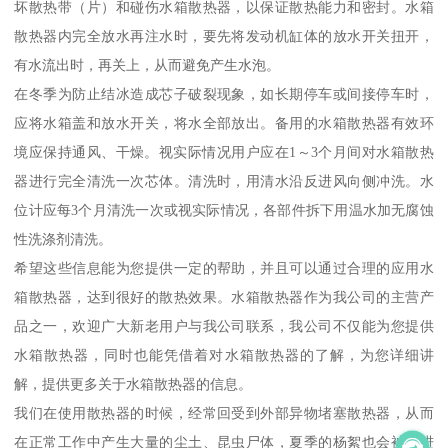
坏散热带（片）和碰伤水箱散热器，以保证散热能力和密封。水箱
散热器内完全放水再注水时，要先将发动机缸体的放水开关扭开，
有水流出时，再关上，从而避免产生水泡。
在冬季为防止结冰造成芯子破裂现象，如长期停车或间接停车时，
应将水箱盖和放水开关，将水全部放出。备用的水箱散热器有效环
境应保持通风、干燥。视实际情况用户应在1～3个月间对水箱散热
器进行完全清洗一次芯体。清洗时，用清水沿反进风向侧冲洗。水
位计应每3个月清洗一次或视实际情况，各部件拆下用温水加无腐蚀
性洗涤剂清洗。
希望这些信息能为您提供一定的帮助，并且可以通过合理的应用水
箱散热器，达到很好的散热效果。水箱散热器作为我公司的主营产
品之一，欢迎广大新老用户与我公司联系，我公司不仅能为您提供
水箱散热器，同时也能凭借着对水箱散热器的了解，为您详细讲
解，提供更多关于水箱散热器的信息。
我们在使用散热器的时候，经常回受到外部异物堵塞散热器，从而
在正常工作中产生大量的尘土、昆虫尸体，夏季的杨絮也会被吸进