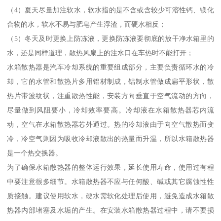
（4）夏天尽量加注软水，软水指的是不含或含较少可溶性钙、镁化
合物的水，软水不易与肥皂产生浮渣，而硬水相反；
（5）冬天及时更换上防冻液，更换防冻液要彻底的放干净水箱里的
水，还是同样道理，散热风扇上的注水口在车热时不能打开；
水箱散热器是汽车冷却系统的重要组成部分，主要负责循环水的冷
却，它的水管和散热片多用铝材制成，铝制水管做成扁平形状，散
热片带波纹状，注重散热性能，安装方向垂直于空气流动的方向，
尽量做到风阻要小，冷却效率要高。冷却液在水箱散热器芯内流
动，空气在水箱散热器芯外通过。热的冷却液由于向空气散热而变
冷，冷空气则因为吸收冷却液散出的热量而升温，所以水箱散热器
是一个热交换器。
为了确保水箱散热器的整体运行效果，延长使用寿命，使用过有程
中要注意很多细节。水箱散热器不应与任何酸、碱或其它腐蚀性性
质接触。建议使用软水，硬水需软化处理后使用，避免造成水箱散
热器内部堵塞及水垢的产生。在安装水箱散热器过程中，请不要损