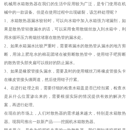
机械用水箱散热器在我们的生活中应用较为广泛，是专门使用在机
械中的一款设备。但是在使用过程中出现破裂，该怎样处理呢？
1、水箱散热器漏水较轻时，可以向水箱中加入水箱强力堵漏剂，如
果是散热管轻微漏水的话，可以采用食用散烟丝放入到水箱中，利
用水循环压力将烟丝堵塞在散热管的漏水处。
2、如果水箱漏水比较严重时，需要将漏水的散热管从漏水的地方剪
断，用涂上肥皂水的棉花团堵在被剪断散热管中，使用钳子吧剪断
的散热管头部夹扁可以很好的防止漏水。
3、如果是橡胶管接头漏水，需要及时的使用螺丝刀将橡皮管接头卡
在橡皮管接头缠两道，然后使用钳子拧紧。
4、在进行处理之前，需要仔细的检查水箱盖是否已经扣紧，检查水
是从什么位置渗出来的，需要根据实际的情况提供有效的解决方
案，再进行处理。
在现在的市场上，人们对散热器的需求越来越大，特别是水箱散热
器。现我司推出一款新产品——挖掘机水箱散热器。
顾名思义，是专为挖掘机生产的一款散热器。我们都知道挖掘机是