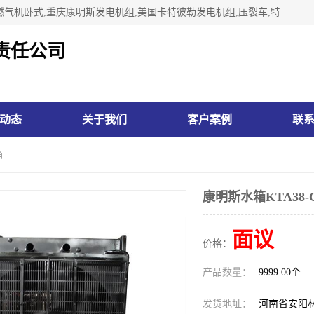
林州市万泉水箱有限责任公司专业生济南柴油机,胜动柴油机燃气机卧式,重庆康明斯发电机组,美国卡特彼勒发电机组,压裂车,特雷克斯矿车,卡特矿车,小松反铲,卡特反铲装载机,日立反铲,阿特拉斯科普柯钻机,山推推土机黄工推土机等系列水箱中冷器油冷器，公司始终发扬自力更生、艰苦奋斗的红旗渠精神、不断开拓、进取，以“先进的生产技术、一流的产品质量、良好的销售信誉”为宗旨。
责任公司
动态
关于我们
客户案例
联
箱
康明斯水箱KTA38-
面议
价格：
产品数量：
9999.00个
发货地址：
河南省安阳