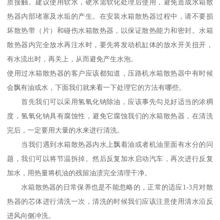
质接触。建议使用软水，硬水需软化处理后使用，避免造成水箱散
热器内部堵塞及水垢的产生。在安装水箱散热器过程中，请不要损
坏散热带（片）和碰伤水箱散热器，以保证散热能力和密封。水箱
散热器内完全放水再注水时，要先将发动机缸体的放水开关扭开，
有水流出时，再关上，从而避免产生水泡。
使用过水箱散热器的客户应该都知道，压路机水箱散热器中有时候
会飘有油或水，下面我们就来看一下处理它的方法有哪些。
首先我们可以采用氢氧化钠除油，应该事先勾兑好适当的浓稠
度，氢氧化钠具有腐蚀性，避免它腐蚀我们的水箱散热器，在清洗
完后，一定要用大量的水来进行清洗。
当我们遇到水箱散热器内水上飘着油或者机油里面有水分的问
题，我们可以将节温拆掉。然后反复加水启动汽车，再次进行反复
加水，用热量将机油的残留油渍完全清理干净。
水箱散热器的日常保养也是不能忽略的，正常的适应1-3月对散
热器的芯体进行清洗一次，清洗的时候我们应该注意使用清水沿反
进风向侧冲洗。