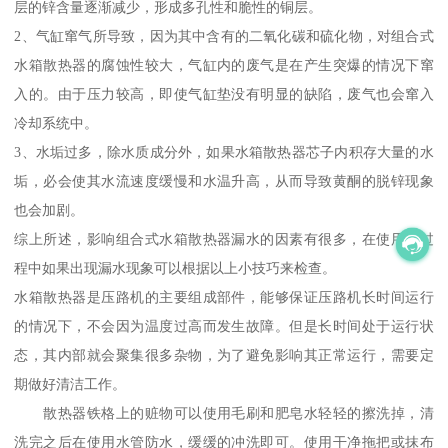
层的锌含量逐渐减少，形成多孔性和脆性的铜层。
2、气缸窜气所导致，因为其中含有的二氧化碳和硫化物，对组合式
水箱散热器的腐蚀性较大，气缸内的废气是在产生突爆的情况下窜
入的。由于压力较高，即使气缸垫没有明显的缺陷，废气也会窜入
冷却系统中。
3、水垢过多，除水质成分外，如果水箱散热器芯子内积存大量的水
垢，必会使其水流速度缓慢和水温升高，从而导致黄酮的脱锌现象
也会加剧。
综上所述，影响组合式水箱散热器漏水的因素有很多，在使用的过
程中如果出现漏水现象可以根据以上小技巧来检查。
水箱散热器是压路机的主要组成部件，能够保证压路机长时间运行
的情况下，不会因为温度过高而发生故障。但是长时间处于运行状
态，其内部就会聚集很多杂物，为了避免影响其正常运行，需要定
期做好清洁工作。
散热器铁格上的赃物可以使用毛刷和肥皂水轻轻的擦洗掉，清
洗完之后在使用水管防水，缓缓的冲洗即可。使用干净拖把或抹布