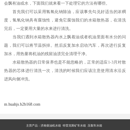
会飘有油或水，下面我们就来看一下处理它的方法有哪些。
首先我们可以采用氢氧化钠除油，应该事先勾兑好适当的浓稠
度，氢氧化钠具有腐蚀性，避免它腐蚀我们的水箱散热器，在清洗
完后，一定要用大量的水来进行清洗。
当我们遇到水箱散热器内水上飘着油或者机油里面有水分的问
题，我们可以将节温拆掉。然后反复加水启动汽车，再次进行反复
加水，用热量将机油的残留油渍完全清理干净。
水箱散热器的日常保养也是不能忽略的，正常的适应1-3月对散
热器的芯体进行清洗一次，清洗的时候我们应该注意使用清水沿反
进风向侧冲洗。
m.huahjs.b2b168.com
主营产品：
济南柴油机水箱 特雷克斯矿车水箱 压裂车水箱