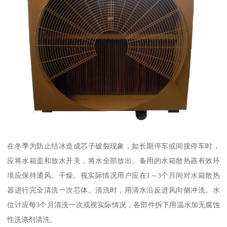
在冬季为防止结冰造成芯子破裂现象，如长期停车或间接停车时，
应将水箱盖和放水开关，将水全部放出。备用的水箱散热器有效环
境应保持通风、干燥。视实际情况用户应在1～3个月间对水箱散热
器进行完全清洗一次芯体。清洗时，用清水沿反进风向侧冲洗。水
位计应每3个月清洗一次或视实际情况，各部件拆下用温水加无腐蚀
性洗涤剂清洗。