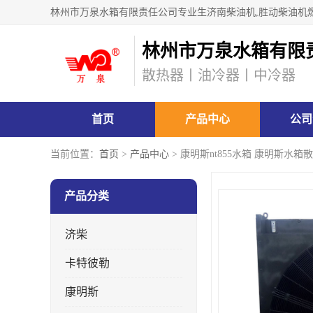
林州市万泉水箱有限
散热器丨油冷器丨中冷器
首页
产品中心
公司
当前位置：
首页
>
产品中心
> 康明斯nt855水箱 康明斯水箱
产品分类
济柴
卡特彼勒
康明斯