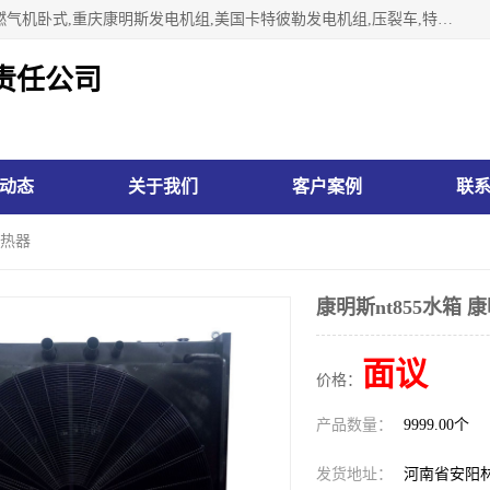
林州市万泉水箱有限责任公司专业生济南柴油机,胜动柴油机燃气机卧式,重庆康明斯发电机组,美国卡特彼勒发电机组,压裂车,特雷克斯矿车,卡特矿车,小松反铲,卡特反铲装载机,日立反铲,阿特拉斯科普柯钻机,山推推土机黄工推土机等系列水箱中冷器油冷器，公司始终发扬自力更生、艰苦奋斗的红旗渠精神、不断开拓、进取，以“先进的生产技术、一流的产品质量、良好的销售信誉”为宗旨。
责任公司
动态
关于我们
客户案例
联
散热器
康明斯nt855水箱
面议
价格：
产品数量：
9999.00个
发货地址：
河南省安阳