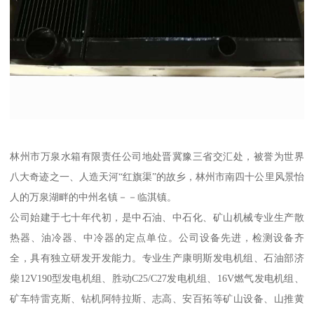
林州市万泉水箱有限责任公司地处晋冀豫三省交汇处，被誉为世界
八大奇迹之一、人造天河“红旗渠”的故乡，林州市南四十公里风景怡
人的万泉湖畔的中州名镇－－临淇镇。
公司始建于七十年代初，是中石油、中石化、矿山机械专业生产散
热器、油冷器、中冷器的定点单位。公司设备先进，检测设备齐
全，具有独立研发开发能力。专业生产康明斯发电机组、石油部济
柴12V190型发电机组、胜动C25/C27发电机组、16V燃气发电机组、
矿车特雷克斯、钻机阿特拉斯、志高、安百拓等矿山设备、山推黄