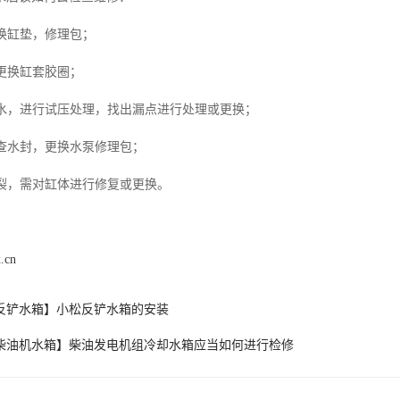
更换缸垫，修理包；
，更换缸套胶圈；
漏水，进行试压处理，找出漏点进行处理或更换；
检查水封，更换水泵修理包；
破裂，需对缸体进行修复或更换。
.cn
反铲水箱】小松反铲水箱的安装
柴油机水箱】柴油发电机组冷却水箱应当如何进行检修