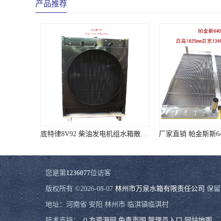
产品推荐
底特律8V92 柴油发电机组水箱散热器
厂家直销 帕金斯斯640KW发电机
您是第
1236077
位访客
版权所有 ©2026-08-07
林州市万泉水箱有限责任公司
保留
地址：河南省 安阳 林州市 临淇镇临淇村
技术支持：
八方资源网
免责声明
管理员入口
网站地图