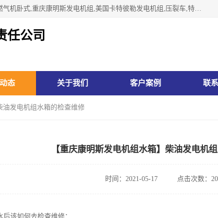
林州市万泉水箱有限责任公司专业生济南柴油机,胜动柴油机燃气机卧式,重庆康明斯发电机组,美国卡特彼勒发电机组,压裂车,特雷克斯矿车,卡特矿车,小松反铲,卡特反铲装载机,日立反铲,阿特拉斯科普柯钻机,山推推土机黄工推土机等系列水箱中冷器油冷器，公司始终发扬自力更生、艰苦奋斗的红旗渠精神、不断开拓、进取，以“先进的生产技术、一流的产品质量、良好的销售信誉”为宗旨。
责任公司
动态
关于我们
客户案例
联
柴油发电机组水箱的检查维修
【重庆康明斯发电机组水箱】柴油发电机组
时间：2021-05-17
点击次数：20
水后该如何去检查维修：