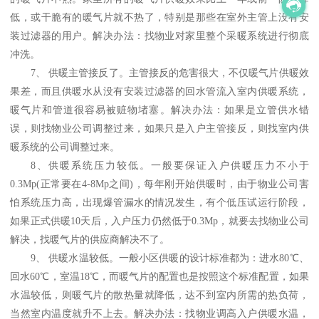
低，或干脆有的暖气片就不热了，特别是那些在室外主管上没有安
装过滤器的用户。解决办法：找物业对家里整个采暖系统进行彻底
冲洗。
7、 供暖主管接反了。主管接反的危害很大，不仅暖气片供暖效
果差，而且供暖水从没有安装过滤器的回水管流入室内供暖系统，
暖气片和管道很容易被赃物堵塞。解决办法：如果是立管供水错
误，则找物业公司调整过来，如果只是入户主管接反，则找室内供
暖系统的公司调整过来。
8、供暖系统压力较低。一般要保证入户供暖压力不小于
0.3Mp(正常要在4-8Mp之间)，每年刚开始供暖时，由于物业公司害
怕系统压力高，出现爆管漏水的情况发生，有个低压试运行阶段，
如果正式供暖10天后，入户压力仍然低于0.3Mp，就要去找物业公司
解决，找暖气片的供应商解决不了。
9、 供暖水温较低。一般小区供暖的设计标准都为：进水80℃、
回水60℃，室温18℃，而暖气片的配置也是按照这个标准配置，如果
水温较低，则暖气片的散热量就降低，达不到室内所需的热负荷，
当然室内温度就升不上去。解决办法：找物业调高入户供暖水温，